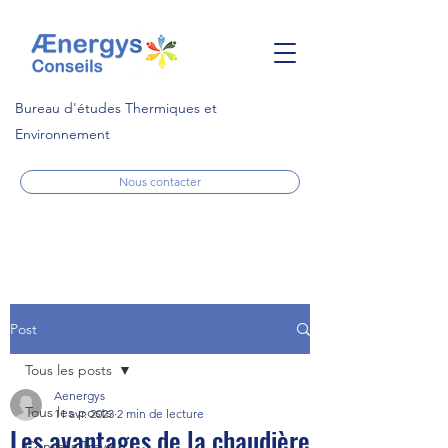
Bureau d'études Thermiques et
Environnement
Nous contacter
Post
Tous les posts
Aenergys
Tous les posts
11 avr. 2023
2 min de lecture
Les avantages de la chaudière
Conseils Travaux