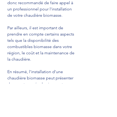
donc recommandé de faire appel à 
un professionnel pour l'installation 
de votre chaudière biomasse.
Par ailleurs, il est important de 
prendre en compte certains aspects 
tels que la disponibilité des 
combustibles biomasse dans votre 
région, le coût et la maintenance de 
la chaudière.
En résumé, l'installation d'une 
chaudière biomasse peut présenter 
des avantages écologiques et 
économiques significatifs, mais cela 
nécessite une réflexion approfondie 
sur les exigences techniques et les 
aspects pratiques de l'installation, 
ainsi que sur les coûts à long terme. 