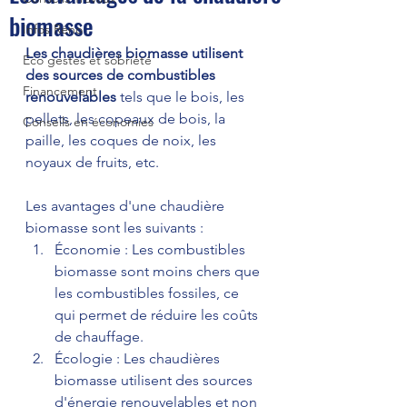
biomasse
Infos Réno
Les chaudières biomasse utilisent 
Eco gestes et sobriété
des sources de combustibles 
Financement
renouvelables
 tels que le bois, les 
pellets, les copeaux de bois, la 
Conseils en économies
paille, les coques de noix, les 
noyaux de fruits, etc. 
Les avantages d'une chaudière 
biomasse sont les suivants :
Économie : Les combustibles 
biomasse sont moins chers que 
les combustibles fossiles, ce 
qui permet de réduire les coûts 
de chauffage.
Écologie : Les chaudières 
biomasse utilisent des sources 
d'énergie renouvelables et non 