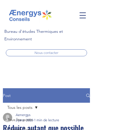
Bureau d'études Thermiques et
Environnement
Nous contacter
Post
Tous les posts
Aenergys
Tous les posts
2 janv. 2023
1 min de lecture
Réduire autant que possible
Conseils Travaux