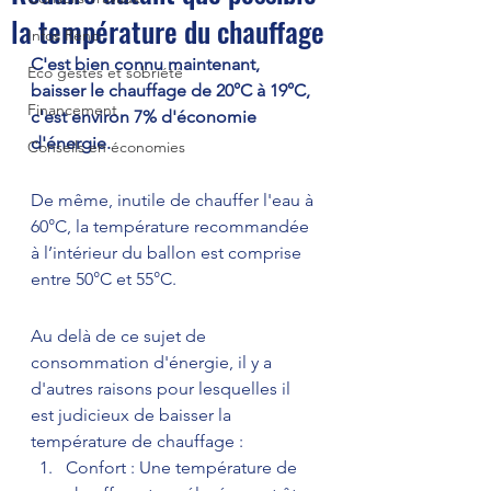
la température du chauffage
Infos Réno
C'est bien connu maintenant, 
Eco gestes et sobriété
baisser le chauffage de 20°C à 19°C, 
Financement
c'est environ 7% d'économie 
d'énergie.
Conseils en économies
De même, inutile de chauffer l'eau à 
60°C, la température recommandée 
à l’intérieur du ballon est comprise 
entre 50°C et 55°C. 
Au delà de ce sujet de 
consommation d'énergie, il y a 
d'autres raisons pour lesquelles il 
est judicieux de baisser la 
température de chauffage :
Confort : Une température de 