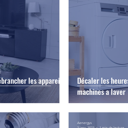
ébrancher les appareils
Décaler les heur
machines a laver
Aenergys
2 janv. 2023
1 min de lecture