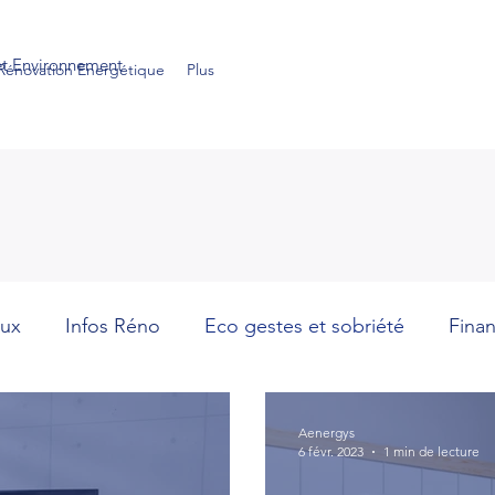
et Environnement
Rénovation Energétique
Plus
aux
Infos Réno
Eco gestes et sobriété
Fina
Aenergys
6 févr. 2023
1 min de lecture