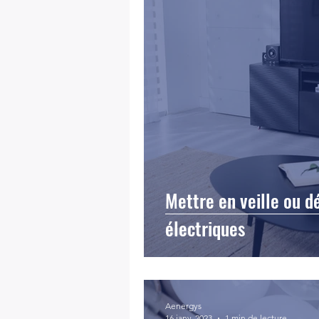
Mettre en veille ou d
électriques
Aenergys
16 janv. 2023
1 min de lecture